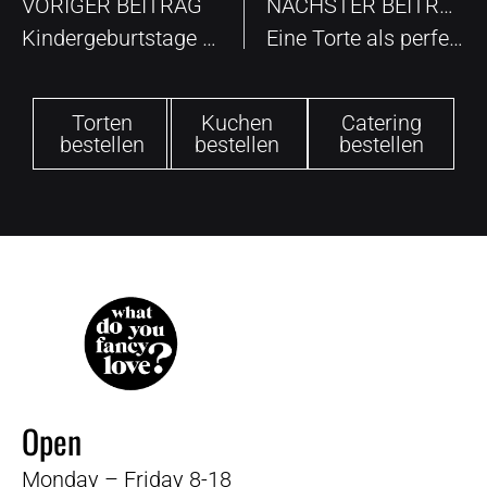
VORIGER BEITRAG
NÄCHSTER BEITRAG
Kindergeburtstage zu Hause unvergesslich machen
Eine Torte als perfektes Geschenk
Torten
Kuchen
Catering
bestellen
bestellen
bestellen
Open
Monday – Friday 8-18