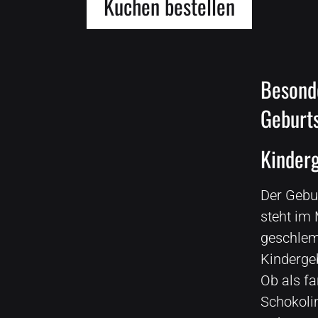
Kuchen bestellen
Besond
Geburt
Kinder
Der Gebu
steht im 
geschlem
Kindergeb
Ob als f
Schokolin