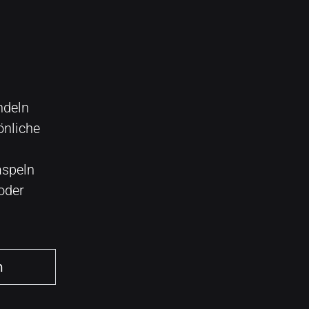
ndeln
önliche
aspeln
oder
n