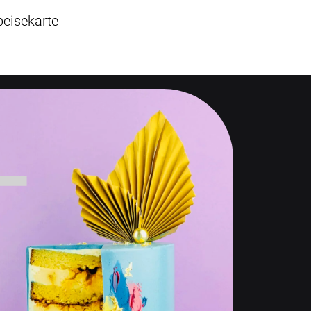
peisekarte
-