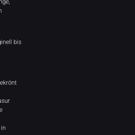
nge,
n
inell bis
ekrönt
asur
e
 in