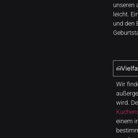
unseren 
leicht. 
und den 
Geburtsta
Vielfa
Wir fin
außergew
wird. De
Kuchens
einem i
bestimm