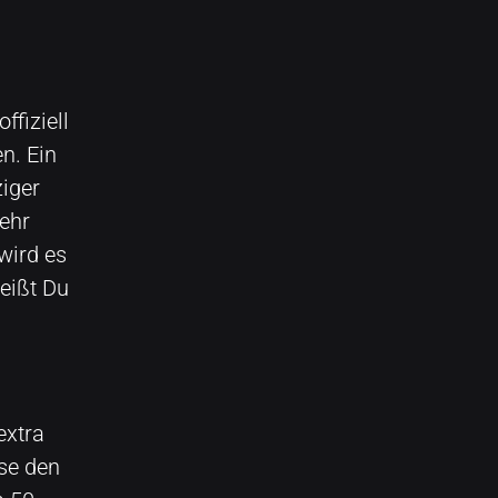
ffiziell
n. Ein
ziger
ehr
wird es
eißt Du
extra
ise den