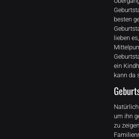
Übergan
Geburtst
besten ge
Geburtst
lieben es
Mittelpun
Geburtst
ein Kind
kann da 
Geburts
Natürlic
um ihn ge
zu zeigen
Familienm