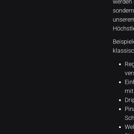
werden 
sondern
unserem
Höchstl
Beispiel
klassisc
Reg
ver
Ein
mit
Dri
Pin
Sch
Wel