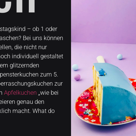
stagskind – ob 1 oder
aschen? Bei uns können
llen, die nicht nur
ch individuell gestaltet
nem glitzernden
pensterkuchen zum 5.
berraschungskuchen zur
in
Apfelkuchen
„wie bei
eieren genau den
klich macht. What do