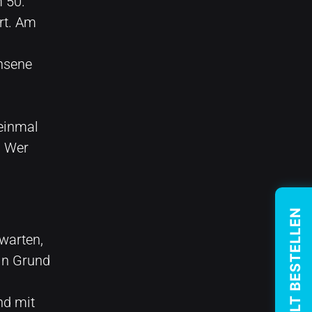
 50.
rt. Am
hsene
einmal
. Wer
warten,
ein Grund
nd mit