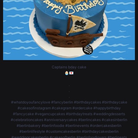
Captains bday cake
🧁💌
.
.
.
#whatdoyoufancylove #fancyberlin #birthdaycakes #birthdaycake
#cakesofinstagram #cakegram #ordercake #happybirthday
#fancycake #vegancupcakes #birthdaytreats #weddingdesserts
#celebrationcakes #anniversarycakes #berlincakes #cakesinberlin
#berlinbakery #berlinfoodie #berlinevents #ordercakesberlin
#berlinlifestyle #customcakesberlin #birthdaycakesberlin
#weddingcakesberlin #cakesofberlin #berlinfoodlovers #berlineats