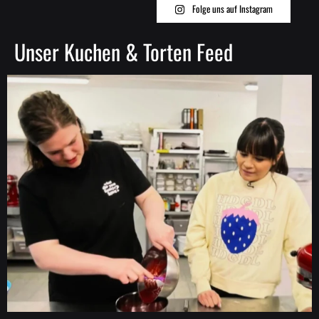
Folge uns auf Instagram
Unser Kuchen & Torten Feed
Thank u @galileo @galileortl for visiting our bakery. U can watch us online.
🧁💌
.
.
.
#whatdoyoufancylove #fancyberlin #birthdaycakes #birthdaycake
#cakesofinstagram
8
2