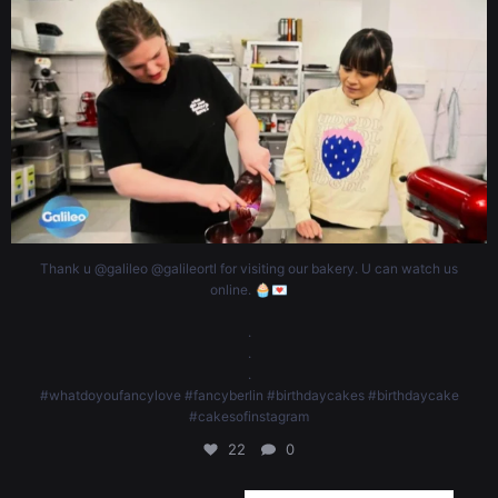
🧁💌
.
.
.
#whatdoyoufancylove #fancyberlin #birthdaycakes #birthdaycake
#cakesofinstagram
22
0
Thank u @galileo @galileortl for visiting our bakery. U can watch us
online. 🧁💌
.
.
.
#whatdoyoufancylove #fancyberlin #birthdaycakes #birthdaycake
#cakesofinstagram
22
0