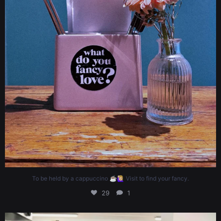
To be held by a cappuccino ☕️🙋🏼‍♀️ Visit to find your fancy.
29
1
Thank u @galileo @galileortl for visiting our bakery. U can watch us online.