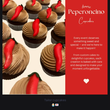
.
.
.
#whatdoyoufancylove #fancyberlin #birthdaycakes #birthdaycake
#cakesofinstagram #cakegram #ordercake #happybirthday #fancycake
#vegancupcakes #birthdaytreats #weddingdesserts #celebrationcakes
#anniversarycakes #berlincakes #cakesinberlin #berlinbakery #berlinfoodie
#berlinevents #ordercakesberlin #berlinlifestyle #customcakesberlin
#birthdaycakesberlin #weddingcakesberlin #cakesofberlin
#berlinfoodlovers #berlineats #BerlinMoms
4
2
Tailor cupcakes
🧁💌