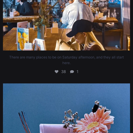
There are many places to be on Saturday afternoon, and they all start
here.
38
1
To be held by a cappuccino ☕️🙋🏼‍♀️ Visit to find your fancy.
29
1