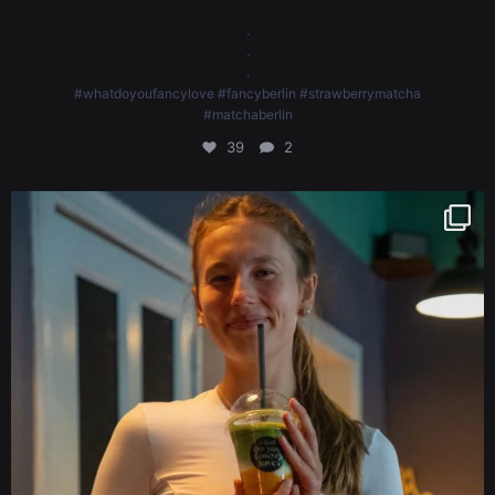
.
.
.
#whatdoyoufancylove #fancyberlin #strawberrymatcha
#matchaberlin
39
2
Last weekend, we were thrilled to be part of the running community. Thank
you to the incredible organisers for making it such an amazing experience
@vinzenz.rc @veit.perform @hybrids.clb
🧁💌
.
.
.
#whatdoyoufancylove #fancyberlin #birthdaycakes #birthdaycake
#cakesofinstagram
64
2