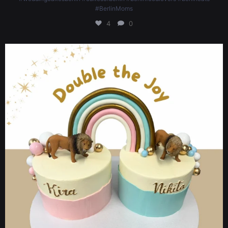
#BerlinMoms
4
0
Double trouble bday cake
🧁💌
.
.
.
#whatdoyoufancylove #fancyberlin #birthdaycakes #birthdaycake
#cakesofinstagram #cakegram #ordercake #happybirthday #fancycake
#vegancupcakes #birthdaytreats #weddingdesserts #celebrationcakes
#anniversarycakes #berlincakes #cakesinberlin #berlinbakery #berlinfoodie
#berlinevents #ordercakesberlin #berlinlifestyle #customcakesberlin
#birthdaycakesberlin #weddingcakesberlin #cakesofberlin
#berlinfoodlovers #twinscake #twinsbirthday
5
0