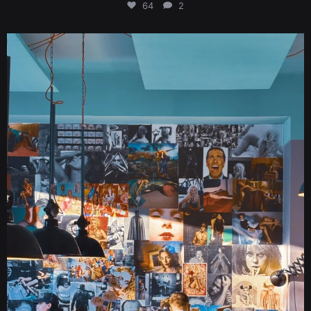
64
2
There are many places to be on Saturday afternoon, and they all start here.
38
1