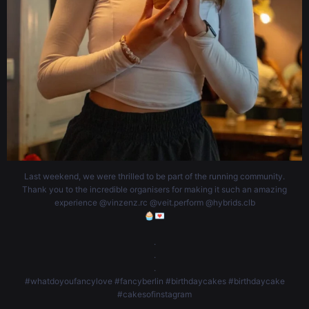
Last weekend, we were thrilled to be part of the running community.
Thank you to the incredible organisers for making it such an amazing
experience @vinzenz.rc @veit.perform @hybrids.clb
🧁💌
.
.
.
#whatdoyoufancylove #fancyberlin #birthdaycakes #birthdaycake
#cakesofinstagram