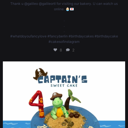
Thank u @galileo @galileortl for visiting our bakery. U can watch us
online. 🧁💌
.
.
.
#whatdoyoufancylove #fancyberlin #birthdaycakes #birthdaycake
#cakesofinstagram
8
2
Captains bday cake
🧁💌
.
.
.
#whatdoyoufancylove #fancyberlin #birthdaycakes #birthdaycake
#cakesofinstagram #cakegram #ordercake #happybirthday #fancycake
#vegancupcakes #birthdaytreats #weddingdesserts #celebrationcakes
#anniversarycakes #berlincakes #cakesinberlin #berlinbakery #berlinfoodie
#berlinevents #ordercakesberlin #berlinlifestyle #customcakesberlin
#birthdaycakesberlin #weddingcakesberlin #cakesofberlin
#berlinfoodlovers #berlineats #BerlinMoms
4
0