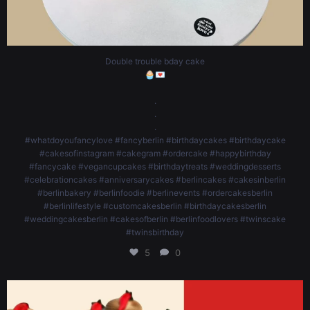
Double trouble bday cake
🧁💌
.
.
.
#whatdoyoufancylove #fancyberlin #birthdaycakes #birthdaycake
#cakesofinstagram #cakegram #ordercake #happybirthday
#fancycake #vegancupcakes #birthdaytreats #weddingdesserts
#celebrationcakes #anniversarycakes #berlincakes #cakesinberlin
#berlinbakery #berlinfoodie #berlinevents #ordercakesberlin
#berlinlifestyle #customcakesberlin #birthdaycakesberlin
#weddingcakesberlin #cakesofberlin #berlinfoodlovers #twinscake
#twinsbirthday
5
0
Tailor cupcakes
🧁💌